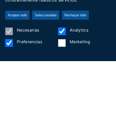
constantemente nuestros servicios.
Aceptar todo
Seleccionadas
Rechazar todo
Necesarias
Analytics
SUNRISE O SUNSET
Preferencias
Marketing
PADDLE SURF
Actividad para llenar las
baterías de energía
Es una actividad para cualquier nivel y edad.
La espectacularidad de la salida del sol o la calma
del final del día, desde el sitio más privilegiado