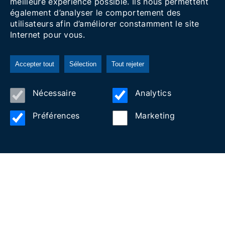
meilleure expérience possible. Ils nous permettent
également d’analyser le comportement des
utilisateurs afin d’améliorer constamment le site
Internet pour vous.
Accepter tout
Sélection
Tout rejeter
Nécessaire
Analytics
Hôtel Ceferino
Préférences
Marketing
HÔTEL FAMILIAL SUR LA
PREMIÈRE LIGNE DE MER
Bénéficiant d'un emplacement privilégié, l'hôtel
Ceferino est un établissement emblématique et de
référence à Vilanova i la Geltrú où notre philosophie