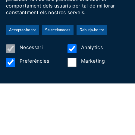
comportament dels usuaris per tal de millorar
constantment els nostres serveis.
Acceptar-ho tot
Seleccionades
Rebutja-ho tot
SONAR WINES
Necessari
Analytics
Preferències
Marketing
Allotjament
Asociats
BARCINO BOATS
CAMPING VILANOVA PARK
Cultura